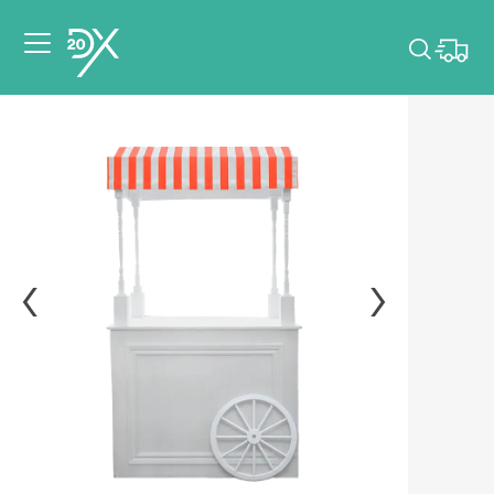
Veuillez choisir les
dates de votre
événement.
Choisir mes dates