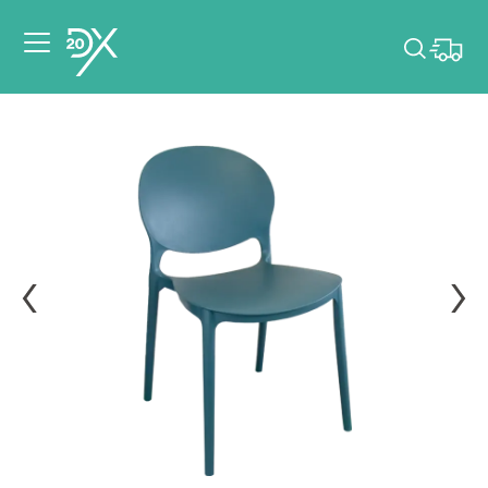
Veuillez choisir les
dates de votre
événement.
Choisir mes dates