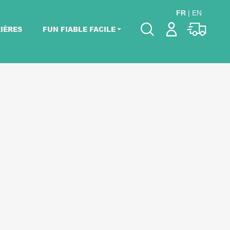
FR
|
EN
IÈRES
FUN FIABLE FACILE
Veuillez choisir les
dates de votre
événement.
Choisir mes dates