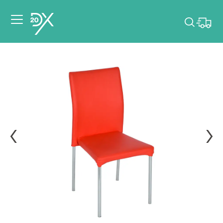
Veuillez choisir les
dates de votre
événement.
Choisir mes dates