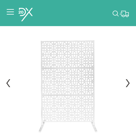
Veuillez choisir les
dates de votre
événement.
Choisir mes dates