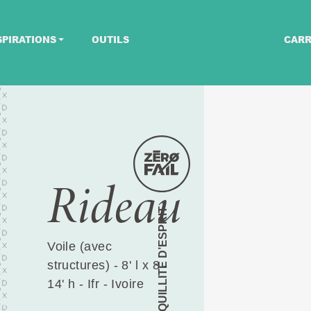
SPIRATIONS
OUTILS
CARR
Rideau
TRANQUILLITÉ D’ESPRIT
Voile (avec
structures) - 8' l x 8 -
14' h - Ifr - Ivoire