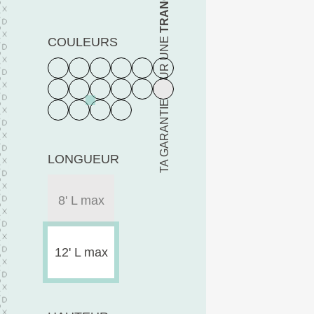
TA GARANTIE POUR UNE
COULEURS
LONGUEUR
8' L max
12' L max