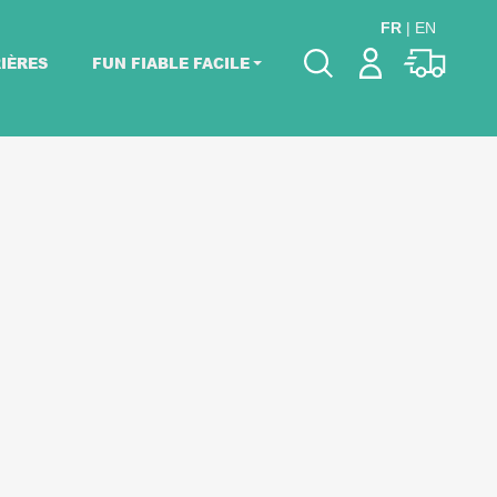
FR
|
EN
IÈRES
FUN FIABLE FACILE
Veuillez choisir les
dates de votre
événement.
Choisir mes dates