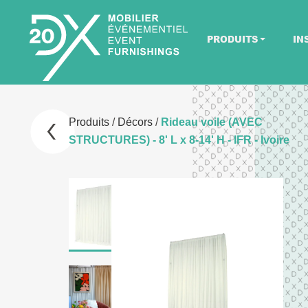
PRODUITS
IN
Produits
/
Décors
/
Rideau voile (AVEC
STRUCTURES) - 8' L x 8-14' H - IFR - Ivoire