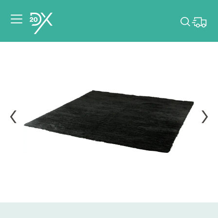
Veuillez choisir les
dates de votre
événement.
Choisir mes dates