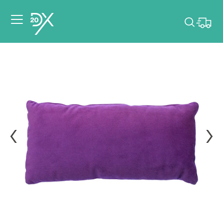
Veuillez choisir les
dates de votre
événement.
Choisir mes dates