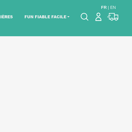
FR
|
EN
IÈRES
FUN FIABLE FACILE
Veuillez choisir les
dates de votre
événement.
Choisir mes dates