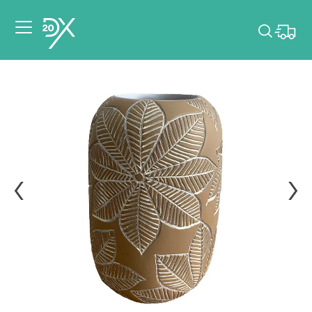
Veuillez choisir les
dates de votre
événement.
Choisir mes dates