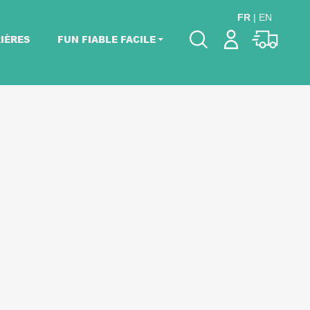
FR
|
EN
IÈRES
FUN FIABLE FACILE
Veuillez choisir les
dates de votre
événement.
Choisir mes dates