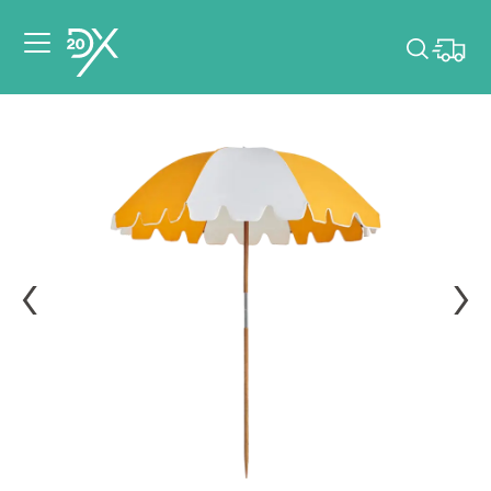
Veuillez choisir les
dates de votre
événement.
Choisir mes dates