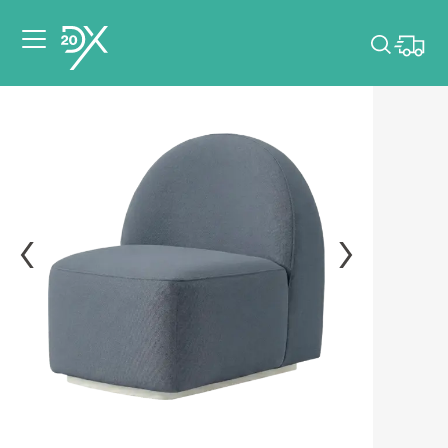
Veuillez choisir les
dates de votre
événement.
Choisir mes dates