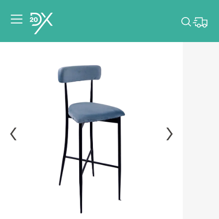
Veuillez choisir les
dates de votre
événement.
Choisir mes dates