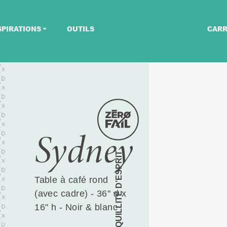
SPIRATIONS
OUTILS
CARR
Sydney
TRANQUILLITÉ D’ESPRIT
Table à café rond
(avec cadre) - 36'' d x
16" h - Noir & blanc