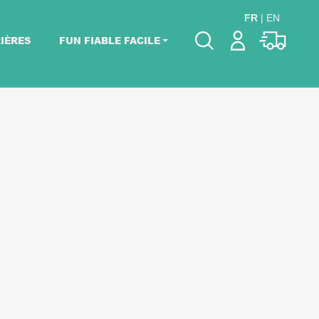
FR
|
EN
IÈRES
FUN FIABLE FACILE
Veuillez choisir les
dates de votre
événement.
Choisir mes dates