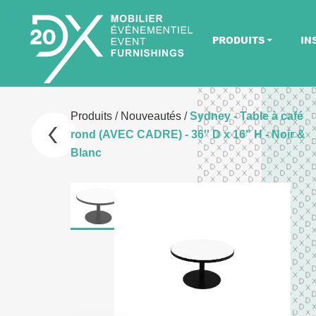
PRODUITS
IN
Produits
/
Nouveautés
/
Sydney - Table à café
rond (AVEC CADRE) - 36'' D x 16" H - Noir &
Blanc