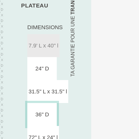
PLATEAU
TA GARANTIE POUR UNE
DIMENSIONS
7.9' L x 40" l
24" D
31.5" L x 31.5" l
36" D
72" L x 24" l