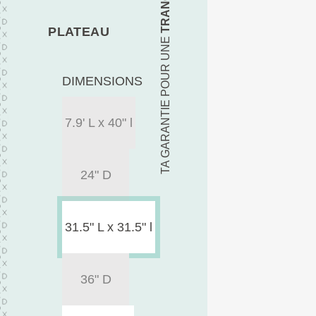
PLATEAU
TA GARANTIE POUR UNE
DIMENSIONS
7.9' L x 40" l
24" D
31.5" L x 31.5" l
36" D