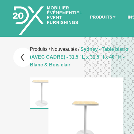
PRODUITS
IN
Produits
/
Nouveautés
/
Sydney - Table bistro
(AVEC CADRE) - 31.5'' L x 31.5'' l x 40" H -
Blanc & Bois clair