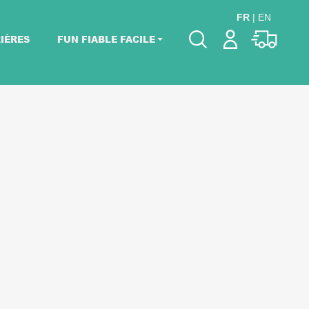
FR
|
EN
IÈRES
FUN FIABLE FACILE
Veuillez choisir les
dates de votre
événement.
Choisir mes dates