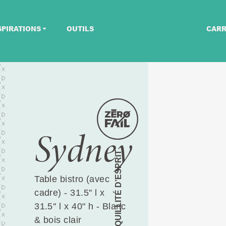
SPIRATIONS
OUTILS
CARR
Sydney
TRANQUILLITÉ D’ESPRIT
Table bistro (avec
cadre) - 31.5'' l x
31.5'' l x 40" h - Blanc
& bois clair