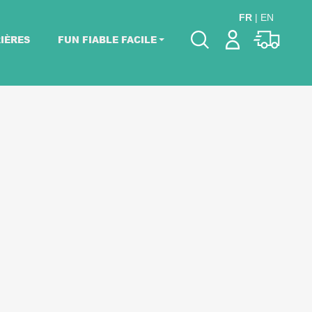
FR
|
EN
IÈRES
FUN FIABLE FACILE
Veuillez choisir les
dates de votre
événement.
Choisir mes dates