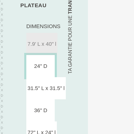
PLATEAU
TA GARANTIE POUR UNE
DIMENSIONS
7.9' L x 40" l
24" D
31.5" L x 31.5" l
36" D
72" L x 24" l