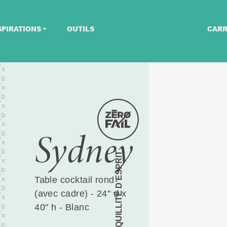
SPIRATIONS
OUTILS
CARR
Sydney
TRANQUILLITÉ D’ESPRIT
Table cocktail rond
(avec cadre) - 24'' d x
40" h - Blanc