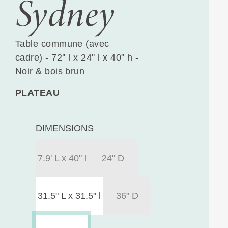
Sydney
Table commune (avec
cadre) - 72'' l x 24'' l x 40" h -
Noir & bois brun
PLATEAU
DIMENSIONS
7.9' L x 40" l
24" D
31.5" L x 31.5" l
36" D