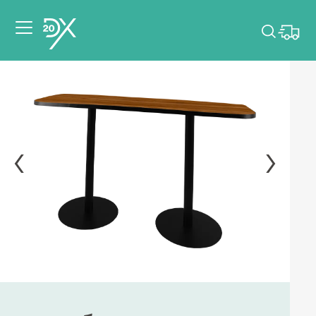
Veuillez choisir les
dates de votre
événement.
Choisir mes dates