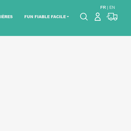
FR
|
EN
IÈRES
FUN FIABLE FACILE
Veuillez choisir les
dates de votre
événement.
Choisir mes dates