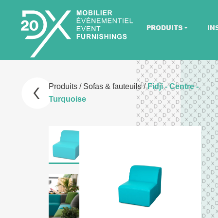
PRODUITS
IN
Produits
/
Sofas & fauteuils
/
Fidji - Centre -
Turquoise