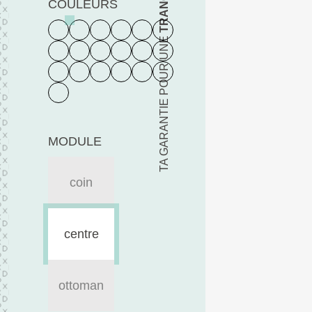
COULEURS
TA GARANTIE POUR UNE
MODULE
coin
centre
ottoman