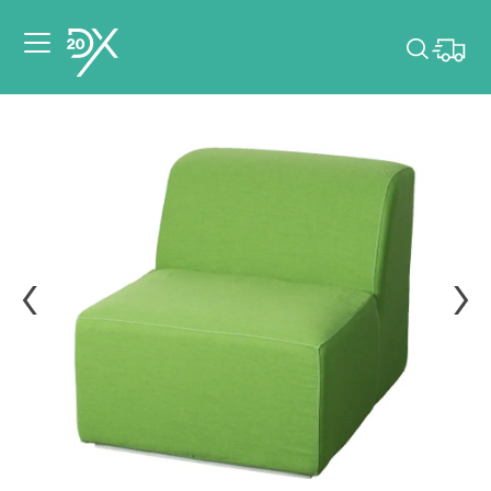
Veuillez choisir les
dates de votre
événement.
Choisir mes dates