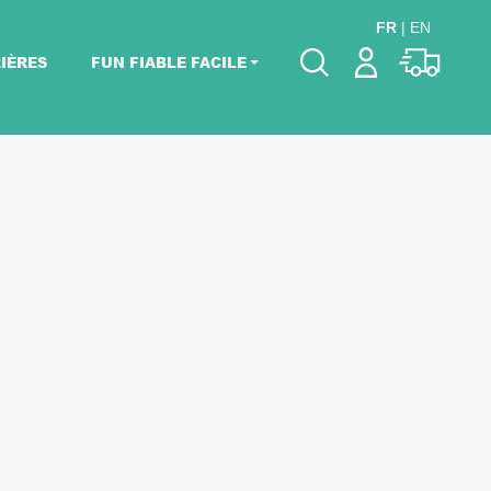
FR
|
EN
IÈRES
FUN FIABLE FACILE
Veuillez choisir les
dates de votre
événement.
Choisir mes dates