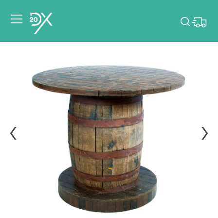
Veuillez choisir les
dates de votre
événement.
Choisir mes dates