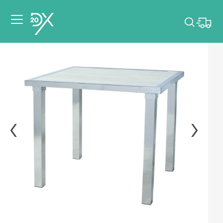
Veuillez choisir les
dates de votre
événement.
Choisir mes dates