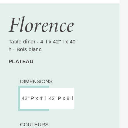
Florence
Table dîner - 4' l x 42'' l x 40''
h - Bois blanc
PLATEAU
DIMENSIONS
42" P x 4' l
42" P x 8' l
COULEURS