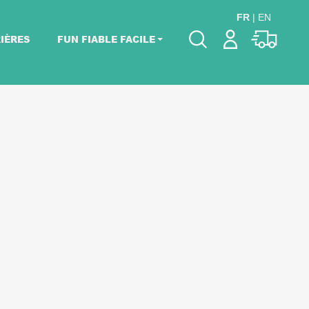
FR
|
EN
IÈRES
FUN FIABLE FACILE
Veuillez choisir les
dates de votre
événement.
Choisir mes dates