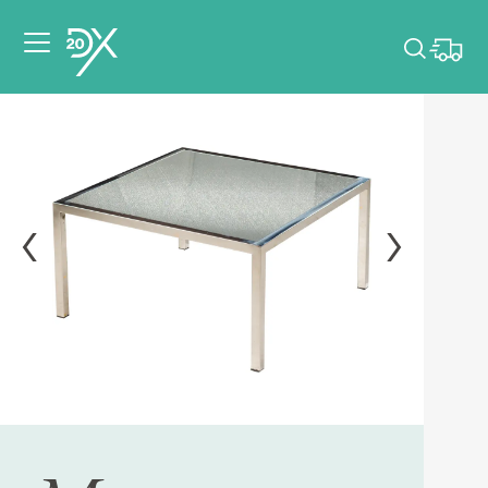
Veuillez choisir les
dates de votre
événement.
Choisir mes dates