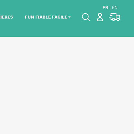
FR
|
EN
IÈRES
FUN FIABLE FACILE
Veuillez choisir les
dates de votre
événement.
Choisir mes dates