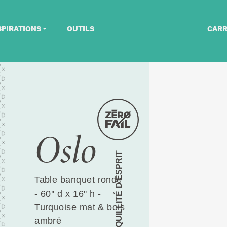
SPIRATIONS
OUTILS
CARR
Oslo
TRANQUILLITÉ D’ESPRIT
Table banquet ronde
- 60'' d x 16'' h -
Turquoise mat & bois
ambré