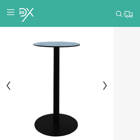
Veuillez choisir les
dates de votre
événement.
Choisir mes dates