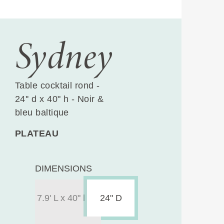
Sydney
Table cocktail rond -
24'' d x 40" h - Noir &
bleu baltique
PLATEAU
DIMENSIONS
7.9' L x 40" l
24" D