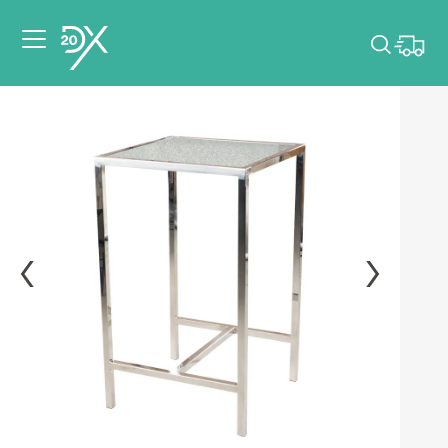
Veuillez choisir les
dates de votre
événement.
Choisir mes dates