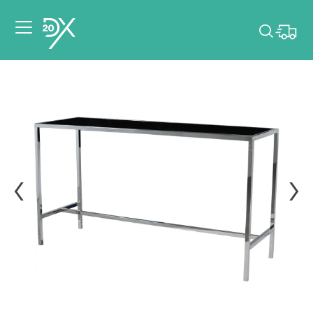
Veuillez choisir les
dates de votre
événement.
Choisir mes dates