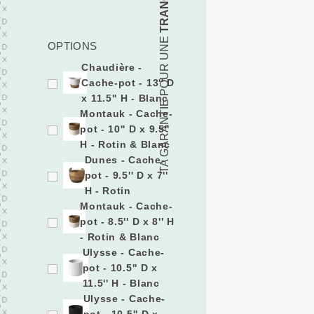
TA GARANTIE POUR UNE
OPTIONS
Chaudière -
Cache-pot - 13'' D
x 11.5'' H - Blanc
Montauk - Cache-
pot - 10'' D x 9.5''
H - Rotin & Blanc
Dunes - Cache-
pot - 9.5'' D x 7''
H - Rotin
Montauk - Cache-
pot - 8.5'' D x 8'' H
- Rotin & Blanc
Ulysse - Cache-
pot - 10.5'' D x
11.5'' H - Blanc
Ulysse - Cache-