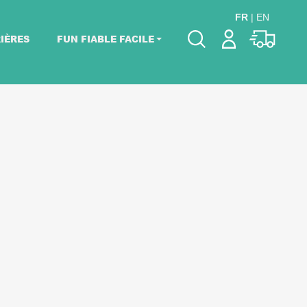
FR
|
EN
IÈRES
FUN FIABLE FACILE
Veuillez choisir les
dates de votre
événement.
Choisir mes dates