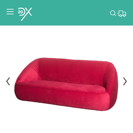
Veuillez choisir les
dates de votre
événement.
Choisir mes dates