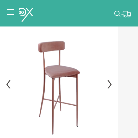
Veuillez choisir les
dates de votre
événement.
Choisir mes dates