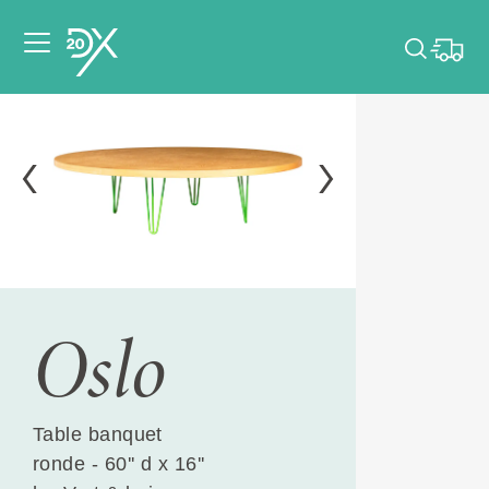
Veuillez choisir les
dates de votre
événement.
Choisir mes dates
Oslo
Table banquet
ronde - 60'' d x 16''