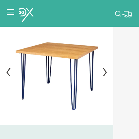
Veuillez choisir les
dates de votre
événement.
Choisir mes dates