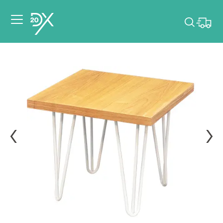
Veuillez choisir les
dates de votre
événement.
Choisir mes dates