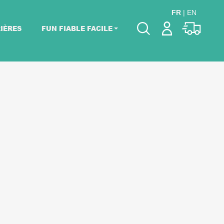
FR
|
EN
IÈRES
FUN FIABLE FACILE
Veuillez choisir les
dates de votre
événement.
Choisir mes dates