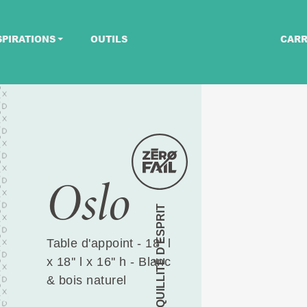
SPIRATIONS
OUTILS
CARR
Oslo
TRANQUILLITÉ D’ESPRIT
Table d'appoint - 18'' l
x 18'' l x 16'' h - Blanc
& bois naturel