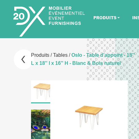
PRODUITS
IN
Produits
/
Tables
/
Oslo - Table d'appoint - 18''
L x 18'' l x 16'' H - Blanc & Bois naturel