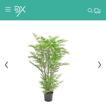
Veuillez choisir les
dates de votre
événement.
Choisir mes dates