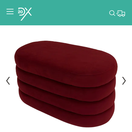
Veuillez choisir les
dates de votre
événement.
Choisir mes dates