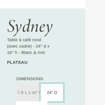
Sydney
Table à café rond
(avec cadre) - 24'' d x
16" h - Blanc & noir
PLATEAU
DIMENSIONS
7.9' L x 40" l
24" D