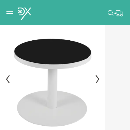
Veuillez choisir les
dates de votre
événement.
Choisir mes dates