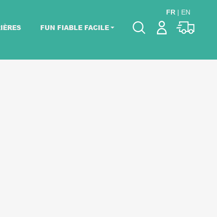
FR
|
EN
IÈRES
FUN FIABLE FACILE
Veuillez choisir les
dates de votre
événement.
Choisir mes dates