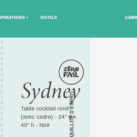
SPIRATIONS
OUTILS
CARR
Sydney
TRANQUILLITÉ D’ESPRIT
Table cocktail rond
(avec cadre) - 24'' d x
40" h - Noir