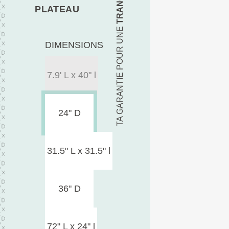
PLATEAU
TA GARANTIE POUR UNE
DIMENSIONS
7.9' L x 40" l
24" D
31.5" L x 31.5" l
36" D
72" L x 24" l