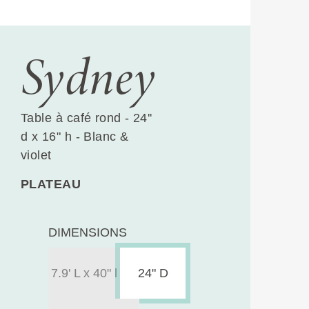
Sydney
Table à café rond - 24''
d x 16" h - Blanc &
violet
PLATEAU
DIMENSIONS
7.9' L x 40" l
24" D