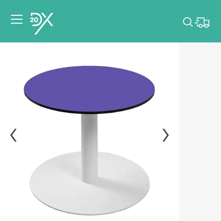
Veuillez choisir les
dates de votre
événement.
Choisir mes dates