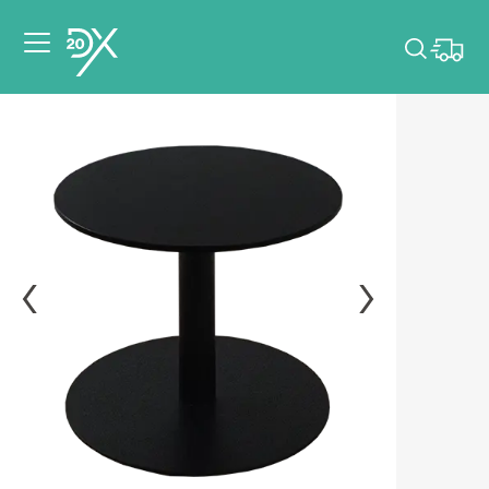
Veuillez choisir les
dates de votre
événement.
Choisir mes dates