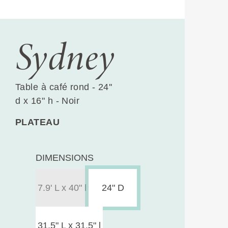
Sydney
Table à café rond - 24''
d x 16" h - Noir
PLATEAU
DIMENSIONS
7.9' L x 40" l
24" D
31.5" L x 31.5" l