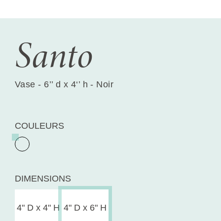
Santo
Vase - 6’’ d x 4‘’ h - Noir
COULEURS
DIMENSIONS
4" D x 4" H
4" D x 6" H