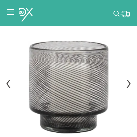
Veuillez choisir les
dates de votre
événement.
Choisir mes dates