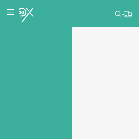
Veuillez choisir les
dates de votre
événement.
Choisir mes dates