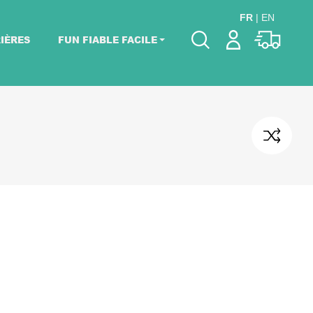
FR
|
EN
IÈRES
FUN FIABLE FACILE
Veuillez choisir les
dates de votre
événement.
Choisir mes dates