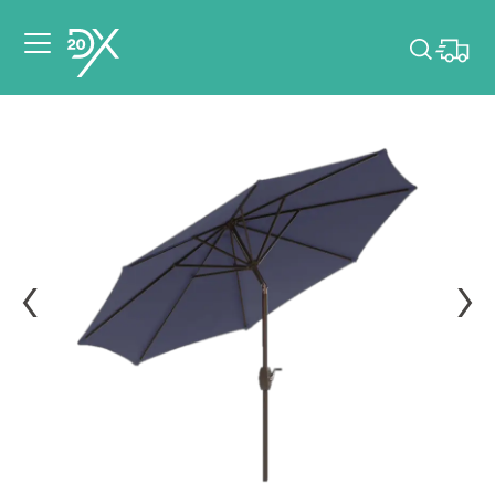
Veuillez choisir les
dates de votre
événement.
Choisir mes dates