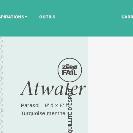
SPIRATIONS
OUTILS
CARR
Atwater
TRANQUILLITÉ D’ESPRIT
Parasol - 9' d x 8' h -
Turquoise menthe