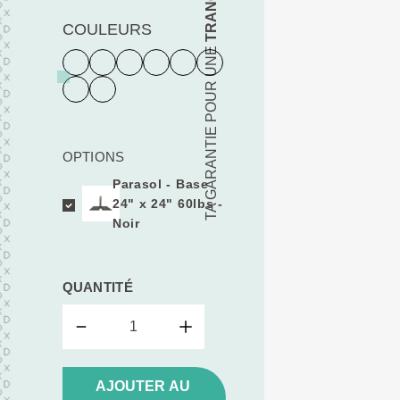
COULEURS
TA GARANTIE POUR UNE
OPTIONS
Parasol - Base
24" x 24" 60lbs -
Noir
QUANTITÉ
AJOUTER AU