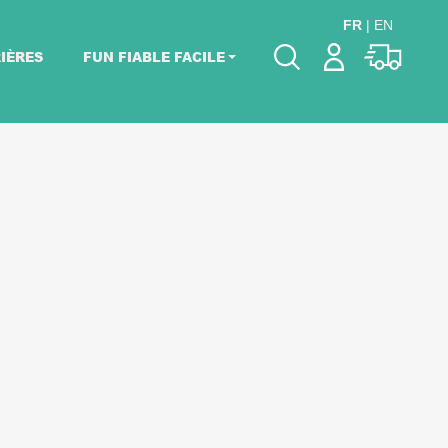
FR
|
EN
IÈRES
FUN FIABLE FACILE
Veuillez choisir les
dates de votre
événement.
Choisir mes dates