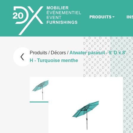
PRODUITS
IN
Produits
/
Décors
/
Atwater parasol - 9' D x 8'
H - Turquoise menthe