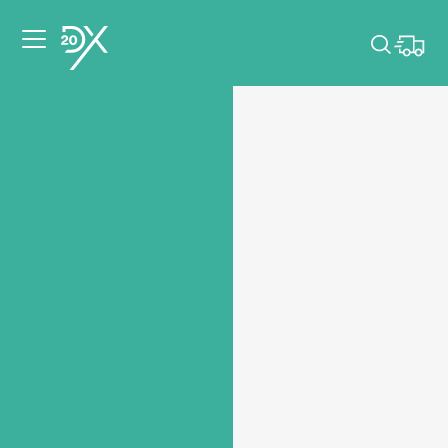
Veuillez choisir les
dates de votre
événement.
Choisir mes dates