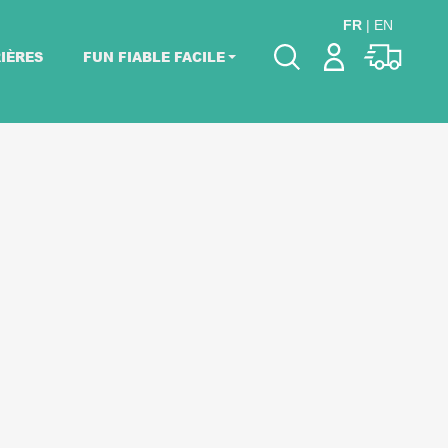
FR
|
EN
IÈRES
FUN FIABLE FACILE
Veuillez choisir les
dates de votre
événement.
Choisir mes dates