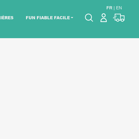
FR
|
EN
IÈRES
FUN FIABLE FACILE
Veuillez choisir les
dates de votre
événement.
Choisir mes dates